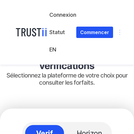
Connexion
Statut
Commencer
EN
Plans et services de
vérifications
Sélectionnez la plateforme de votre choix pour
consulter les forfaits.
Verif
Horizon